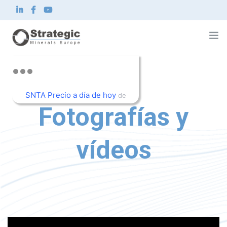
Strategic Minerals Europe Corp.
Sobre nosotros
Repositorio
SNTA Precio a día de hoy
Qué hacemos
de
Innovación
Fotografías y
TradingView
Sostenibilidad
Noticias e inversionistas
Contacto
vídeos
ES