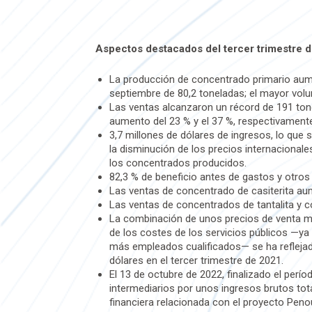
Aspectos destacados del tercer trimestre 
La producción de concentrado primario aume
septiembre de 80,2 toneladas; el mayor vol
Las ventas alcanzaron un récord de 191 ton
aumento del 23 % y el 37 %, respectivament
3,7 millones de dólares de ingresos, lo que
la disminución de los precios internacional
los concentrados producidos.
82,3 % de beneficio antes de gastos y otros
Las ventas de concentrado de casiterita aume
Las ventas de concentrados de tantalita y c
La combinación de unos precios de venta más
de los costes de los servicios públicos —y
más empleados cualificados— se ha reflejad
dólares en el tercer trimestre de 2021.
El 13 de octubre de 2022, finalizado el perí
intermediarios por unos ingresos brutos tot
financiera relacionada con el proyecto Penou