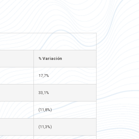
1
% Variación
17,7%
33,1%
(11,8%)
(11,3%)