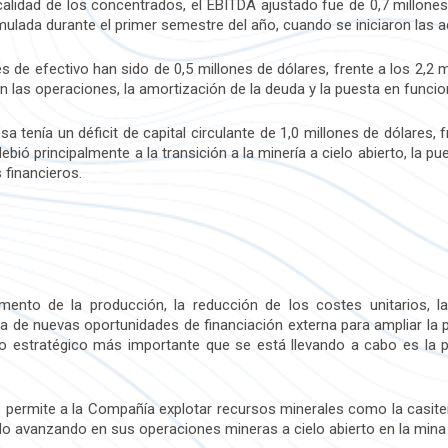
alidad de los concentrados, el EBITDA ajustado fue de 0,7 millon
lada durante el primer semestre del año, cuando se iniciaron las act
ntes de efectivo han sido de 0,5 millones de dólares, frente a los 2,2
 en las operaciones, la amortización de la deuda y la puesta en func
sa tenía un déficit de capital circulante de 1,0 millones de dólares, f
ebió principalmente a la transición a la minería a cielo abierto, la p
 financieros.
mento de la producción, la reducción de los costes unitarios, la
a de nuevas oportunidades de financiación externa para ampliar la 
to estratégico más importante que se está llevando a cabo es la p
 permite a la Compañía explotar recursos minerales como la casiterita 
do avanzando en sus operaciones mineras a cielo abierto en la mina