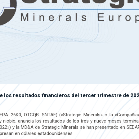
e los resultados financieros del tercer trimestre de 20
 FRA: 26K0, OTCQB: SNTAF) («Strategic Minerals» o la «Compañía»
io y niobio, anuncia los resultados de los tres y nueve meses termi
3 2022») y la MD&A de Strategic Minerals se han presentado en SED
xpresan en dólares estadounidenses.