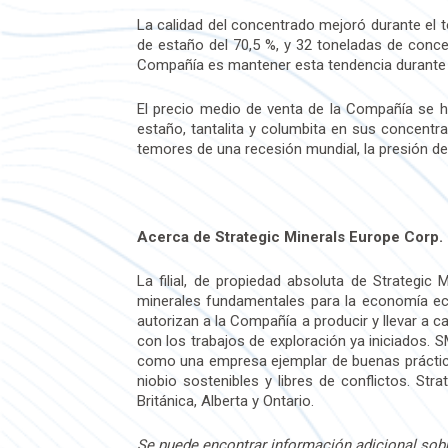
La calidad del concentrado mejoró durante el t
de estaño del 70,5 %, y 32 toneladas de concen
Compañía es mantener esta tendencia durante e
El precio medio de venta de la Compañía se ha
estaño, tantalita y columbita en sus concentr
temores de una recesión mundial, la presión de l
Acerca de Strategic Minerals Europe Corp.
La filial, de propiedad absoluta de Strategic 
minerales fundamentales para la economía eco
autorizan a la Compañía a producir y llevar a c
con los trabajos de exploración ya iniciados. 
como una empresa ejemplar de buenas práctica
niobio sostenibles y libres de conflictos. Str
Británica, Alberta y Ontario.
Se puede encontrar información adicional sobr