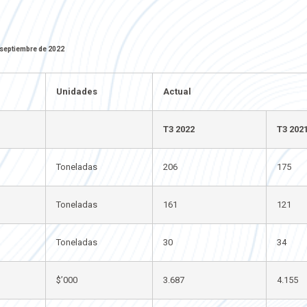
e septiembre de 2022
Unidades
Actual
T3 2022
T3 202
Toneladas
206
175
Toneladas
161
121
Toneladas
30
34
$’000
3.687
4.155