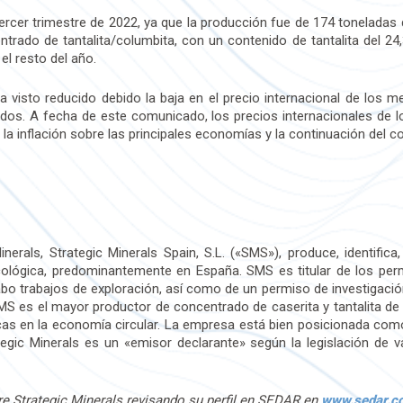
ercer trimestre de 2022, ya que la producción fue de 174 toneladas
trado de tantalita/columbita, con un contenido de tantalita del 24,3
l resto del año.
 visto reducido debido la baja en el precio internacional de los m
ados. A fecha de este comunicado, los precios internacionales de 
a inflación sobre las principales economías y la continuación del con
Minerals, Strategic Minerals Spain, S.L. («SMS»), produce, identific
lógica, predominantemente en España. SMS es titular de los permi
abo trabajos de exploración, así como de un permiso de investigació
SMS es el mayor productor de concentrado de caserita y tantalita de
s en la economía circular. La empresa está bien posicionada como 
ategic Minerals es un «emisor declarante» según la legislación de 
e Strategic Minerals revisando su perfil en SEDAR en
www.sedar.c