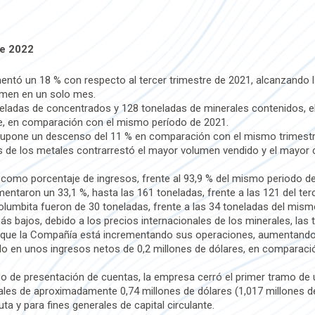
de 2022
ntó un 18 % con respecto al tercer trimestre de 2021, alcanzando 
umen en un solo mes.
eladas de concentrados y 128 toneladas de minerales contenidos, e
e, en comparación con el mismo período de 2021.
 supone un descenso del 11 % en comparación con el mismo trimestre
es de los metales contrarrestó el mayor volumen vendido y el mayor c
 como porcentaje de ingresos, frente al 93,9 % del mismo periodo del
ntaron un 33,1 %, hasta las 161 toneladas, frente a las 121 del ter
olumbita fueron de 30 toneladas, frente a las 34 toneladas del mism
 bajos, debido a los precios internacionales de los minerales, las 
a que la Compañía está incrementando sus operaciones, aumentando 
o en unos ingresos netos de 0,2 millones de dólares, en comparaci
odo de presentación de cuentas, la empresa cerró el primer tramo de 
ales de aproximadamente 0,74 millones de dólares (1,017 millones d
ta y para fines generales de capital circulante.