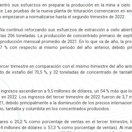
entró sus esfuerzos en preparar la producción en la mina a cielo ab
ente. Las pruebas de la nueva planta de trituración comenzaron en e
no empezaron a normalizarse hasta el segundo trimestre de 2022.
añía continuó reforzando sus esfuerzos de extracción a cielo abi
r las 206 toneladas. La producción de concentrado primario de sept
producción mensual promedio de 2021. En lo que va de año, la pro
7 % con respecto al mismo periodo del año anterior, debido pr
tercer trimestre en comparación con el mismo trimestre del año ante
o de estaño del 70,5 %, y 32 toneladas de concentrado de tantalit
 ingresos ascendieron a 9,5 millones de dólares, un 54 % más que l
en 2022. Los ingresos del tercer trimestre de 2022 fueron de 3,7 
21, debido principalmente a la disminución de los precios internacio
o, tantalita y columbita en los concentrados producidos.
lares o 20,2 % como porcentaje de ventas en el tercer trimestre,
4 millones de dólares o 57,3 % como porcentaje de ventas). Al man