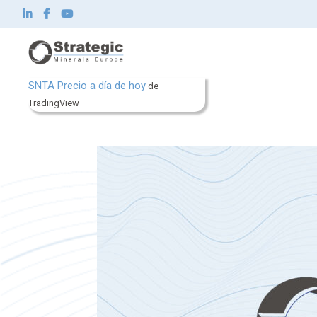
SNTA Precio a día de hoy
de
Strategic Minerals Europe Corp.
TradingView
Sobre nosotros
Qué hacemos
Innovación
Sostenibilidad
Noticias e inversionistas
Contacto
ES