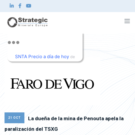
Strategic Minerals Europe Corp.
Sobre nosotros
SNTA Precio a día de hoy
Qué hacemos
de
Innovación
TradingView
Sostenibilidad
Noticias e inversionistas
Contacto
ES
La dueña de la mina de Penouta apela la
21 OCT
paralización del TSXG