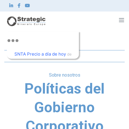
Strategic Minerals Europe Corp.
Sobre nosotros
SNTA Precio a día de hoy
Qué hacemos
de
< Volver a «Sobre nosotros»
Innovación
TradingView
Sostenibilidad
Noticias e inversionistas
Sobre nosotros
Contacto
Políticas del
ES
Gobierno
Corporativo