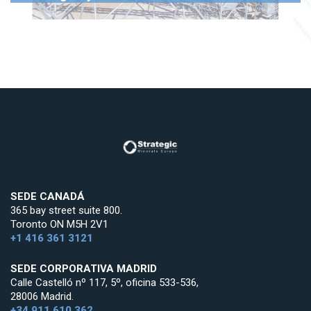
SEDE CANADÁ
365 bay street suite 800.
Toronto ON M5H 2V1
+1 416 361 3121
SEDE CORPORATIVA MADRID
Calle Castelló nº 117, 5º, oficina 533-536,
28006 Madrid.
+34 911 610 362