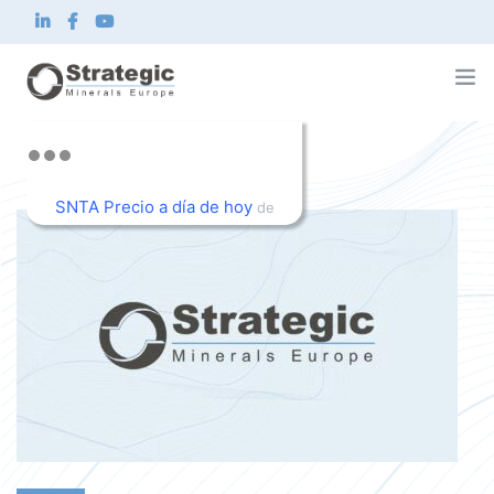
Strategic Minerals Europe Corp.
Sobre nosotros
SNTA Precio a día de hoy
Qué hacemos
de
Innovación
TradingView
Sostenibilidad
Noticias e inversionistas
Contacto
ES