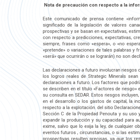
Nota de precaución con respecto a la info
Este comunicado de prensa contiene «informa
significado de la legislación de valores can
prospectivas y se basan en expectativas, esti
con respecto a predicciones, expectativas, c
siempre, frases como «espera», o «no espera»
«pretende» o variaciones de tales palabras y f
«será» que ocurrirán o se lograrán) no son dec
Las declaraciones a futuro involucran riesgos
los logros reales de Strategic Minerals sean
declaraciones a futuro. Los factores que podrí
se describen en el título «Factores de riesgo»
su consulta en SEDAR. Estos riesgos incluyen, 
en el desarrollo o los gastos de capital, la 
respecto a la explotación. del sitio Declaracio
Sección C de la Propiedad Penouta y su uso y
expandir la producción y su capacidad para au
exime, salvo que lo exija la ley, de cualquier
eventos futuros , circunstancias, o si las est
prospectivas resulten precisas, ya que los re