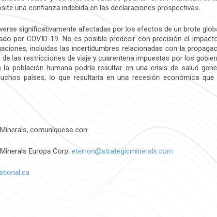
osite una confianza indebida en las declaraciones prospectiva
s.
 verse significativamente afectadas por los efectos de un brote glo
sado por COVID-19. No es posible predecir con precisión el impact
ciones, incluidas las incertidumbres relacionadas con la propagació
ón de las restricciones de viaje y cuarentena impuestas por los gobi
 la población humana podría resultar en una crisis de salud gene
chos países, lo que resultaría en una recesión económica que 
 Minerals, comuníquese con:
c Minerals Europa Corp.
eterron@strategicminerals.com
tional.ca