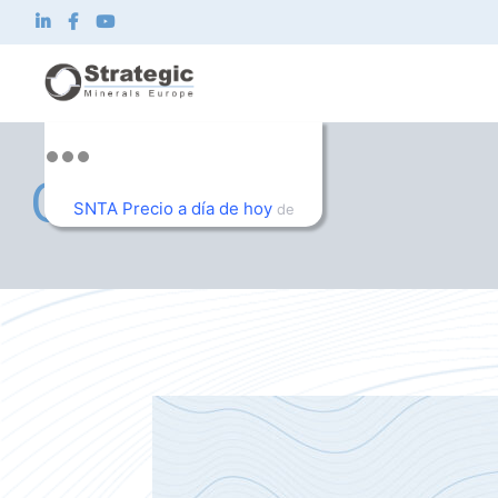
Strategic Minerals Europe Corp.
Sobre nosotros
OUR BLOG
Qué hacemos
SNTA Precio a día de hoy
de
Innovación
TradingView
Sostenibilidad
Noticias e inversionistas
Contacto
ES