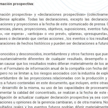
rmación prospectiva:
ción prospectiva» y «declaraciones prospectivas» (colectivamen
adiense aplicable. Todas las declaraciones, excepto las declarac
maciones y proyecciones a la fecha de este comunicado de prensa. C
reencias, planes, proyecciones, objetivos, suposiciones, eventos 
, «se espera» , «anticipa» o «no prevé», «planea», «presupuesta»,
rases o declarando que ciertas acciones , los eventos o los resulta
laraciones de hechos históricos y pueden ser declaraciones a futuro
 conocidos y desconocidos, incertidumbres y otros factores que pu
 sustancialmente diferentes de cualquier resultado, desempeño o
an causar que los resultados reales difieran materialmente de los 
 en el Formulario de información anual de la compañía con fecha de
pero no se limitan a, los riesgos asociados con la industria de exp
incertidumbre de las proyecciones relacionadas con la producción 
nes a futuro contenidas en este documento, que incluyen, entre otras
 desarrollo de la misma, su uso de las capacidades de procesamie
mentar la calidad del concentrado, se realizan a la fecha de est
 obligación de actualizar cualquier declaración prospectiva ya sea c
imaciones u opiniones de la gerencia cambiaran, o de otra manera. N
sultados reales y los eventos futuros podrían diferir materialment