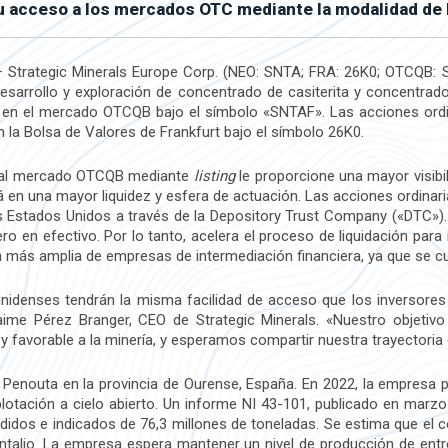
u acceso a los mercados OTC mediante la modalidad de l
Strategic Minerals Europe Corp. (NEO: SNTA; FRA: 26K0; OTCQB: S
sarrollo y exploración de concentrado de casiterita y concentrado
 en el mercado OTCQB bajo el símbolo «SNTAF». Las acciones ordin
la Bolsa de Valores de Frankfurt bajo el símbolo 26K0.
r al mercado OTCQB mediante
listing
le proporcione una mayor visibil
á en una mayor liquidez y esfera de actuación. Las acciones ordina
os Estados Unidos a través de la Depository Trust Company («DTC»
ro en efectivo. Por lo tanto, acelera el proceso de liquidación par
 más amplia de empresas de intermediación financiera, ya que se cu
unidenses tendrán la misma facilidad de acceso que los inversore
ime Pérez Branger, CEO de Strategic Minerals. «Nuestro objetivo
 y favorable a la minería, y esperamos compartir nuestra trayectori
de Penouta en la provincia de Ourense, España. En 2022, la empresa 
plotación a cielo abierto. Un informe NI 43-101, publicado en marz
didos e indicados de 76,3 millones de toneladas. Se estima que el
antalio. La empresa espera mantener un nivel de producción de en