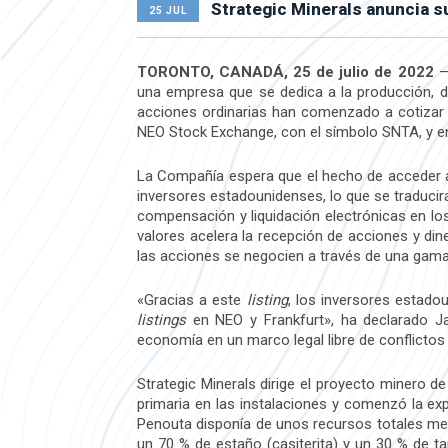
Strategic Minerals anuncia s
25 JUL
TORONTO, CANADÁ, 25 de julio de 2022
— 
una empresa que se dedica a la producción, de
acciones ordinarias han comenzado a cotizar
NEO Stock Exchange, con el símbolo SNTA, y en 
La Compañía espera que el hecho de accede
inversores estadounidenses, lo que se traducir
compensación y liquidación electrónicas en l
valores acelera la recepción de acciones y dine
las acciones se negocien a través de una gama
«Gracias a este
listing
, los inversores estado
listings
en NEO y Frankfurt», ha declarado Ja
economía en un marco legal libre de conflictos
Strategic Minerals dirige el proyecto minero 
primaria en las instalaciones y comenzó la ex
Penouta disponía de unos recursos totales me
un 70 % de estaño (casiterita) y un 30 % de t