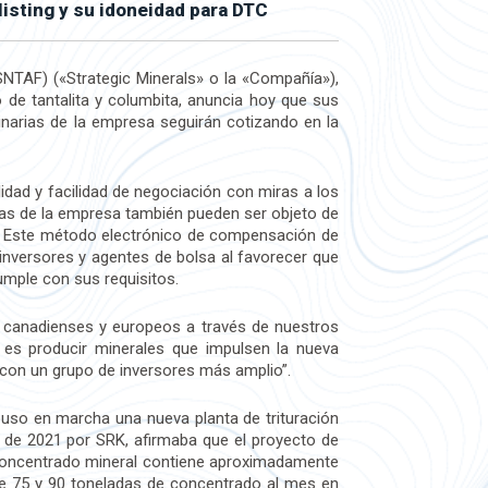
isting y su idoneidad para DTC
NTAF) («Strategic Minerals» o la «Compañía»),
 de tantalita y columbita, anuncia hoy que sus
arias de la empresa seguirán cotizando en la
idad y facilidad de negociación con miras a los
rias de la empresa también pueden ser objeto de
). Este método electrónico de compensación de
a inversores y agentes de bolsa al favorecer que
mple con sus requisitos.
s canadienses y europeos a través de nuestros
 es producir minerales que impulsen la nueva
a con un grupo de inversores más amplio”.
puso en marcha una nueva planta de trituración
o de 2021 por SRK, afirmaba que el proyecto de
 concentrado mineral contiene aproximadamente
tre 75 y 90 toneladas de concentrado al mes en