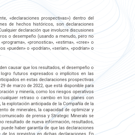
te, «declaraciones prospectivas») dentro del
iones de hechos históricos, son declaraciones
ualquier declaración que involucre discusiones
futuros o desempeño (usando a menudo, pero no
 «programa», «pronostica», «estima», «cree» o
dos «pueden» o «podrían», «serían», «podrían» o
.
eden causar que los resultados, el desempeño o
 logro futuros expresados o implícitos en las
anticipados en estas declaraciones prospectivas
l 29 de marzo de 2022, que está disponible para
loración y minería, como los riesgos operativos
y cualquier retraso o cambio en los planes con
, la explotación anticipada de la Compañía de la
nto de minerales, la capacidad de optimizar y
e comunicado de prensa y Strategic Minerals se
omo resultado de nueva información, resultados,
o puede haber garantía de que las declaraciones
e de los previstos en dichas declaraciones. En