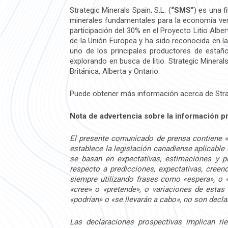
Strategic Minerals Spain, S.L. (
“SMS”
) es una f
minerales fundamentales para la economía ver
participación del 30% en el Proyecto Litio Alber
de la Unión Europea y ha sido reconocida en 
uno de los principales productores de estaño,
explorando en busca de litio. Strategic Mineral
Británica, Alberta y Ontario.
Puede obtener más información acerca de Stra
Nota de advertencia sobre la información p
El presente comunicado de prensa contiene «
establece la legislación canadiense aplicable
se basan en expectativas, estimaciones y p
respecto a predicciones, expectativas, creen
siempre utilizando frases como «espera», o «
«cree» o «pretende», o variaciones de estas
«podrían» o «se llevarán a cabo», no son decl
Las declaraciones prospectivas implican ri