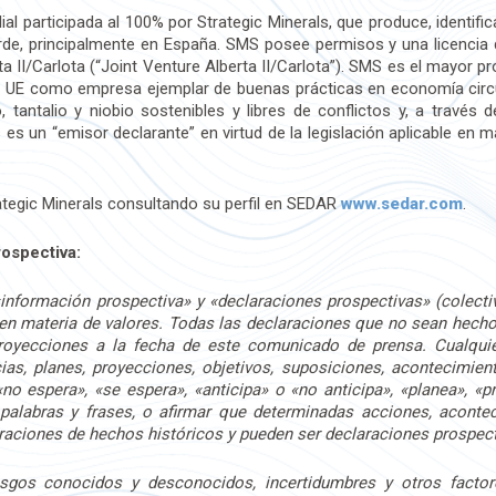
ilial participada al 100% por Strategic Minerals, que produce, identif
de, principalmente en España. SMS posee permisos y una licencia 
ta II/Carlota (“Joint Venture Alberta II/Carlota”). SMS es el mayor p
la UE como empresa ejemplar de buenas prácticas en economía cir
 tantalio y niobio sostenibles y libres de conflictos y, a través d
s es un “emisor declarante” en virtud de la legislación aplicable en 
tegic Minerals consultando su perfil en SEDAR
www.sedar.com
.
rospectiva:
información prospectiva» y «declaraciones prospectivas» (colecti
 en materia de valores. Todas las declaraciones que no sean hech
royecciones a la fecha de este comunicado de prensa. Cualqui
cias, planes, proyecciones, objetivos, suposiciones, acontecimi
no espera», «se espera», «anticipa» o «no anticipa», «planea», «p
 palabras y frases, o afirmar que determinadas acciones, aconte
araciones de hechos históricos y pueden ser declaraciones prospec
esgos conocidos y desconocidos, incertidumbres y otros facto