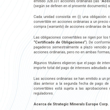
emitido 328.331 acciones ordinarias (las
“Acci
(según se definen en el presente documento) s
Cada unidad consistía en (i) una obligación 
convertible en acciones ordinarias a un precio 
compra (
warrants
) de acciones ordinarias de 
Las obligaciones convertibles se rigen por los 
“Certificado de Obligaciones”
). De conformi
pagaderos semestralmente a plazo vencido po
acciones ordinarias, pero no en ambas formas, a
Algunos titulares eligieron que el pago de inte
importe total del pago de intereses adeudado a 
Las acciones ordinarias se han emitido a un pr
días anterior a la segunda fecha de pago de
convertibles está sujeta a las aprobaciones
reguladores.
Acerca de Strategic Minerals Europe Corp.