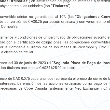
ones Ordinarias”
) en satisfacción del pago de intereses a determi
ubyacentes a las unidades (los
“Titulares”
).
convertible sénior no garantizada al 10% (las
“Obligaciones Conv
de conversión de CA$0,25 por acción ordinaria y con vencimiento el 
la Compañía.
términos y condiciones de un certificado de obligaciones suscrito e
dad con el certificado de obligaciones, las obligaciones convertible
r la Compañía el último día de los meses de diciembre y junio. 
 elección del titular.
reses del 30 de junio de 2023 (el
“Segundo Plazo de Pago de Inte
los titulares asciende a CA$24.625,00 en total.
ecio de CA$ 0,075 cada una, que representa el precio de cierre de l
 intereses. La emisión de las acciones ordinarias como pago de l
 necesarias de Cboe Canada (anteriormente, Neo Exchange Inc.)