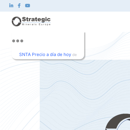
Strategic Minerals Europe Corp.
Sobre nosotros
Qué hacemos
SNTA Precio a día de hoy
de
Innovación
TradingView
Sostenibilidad
Noticias e inversionistas
Contacto
ES