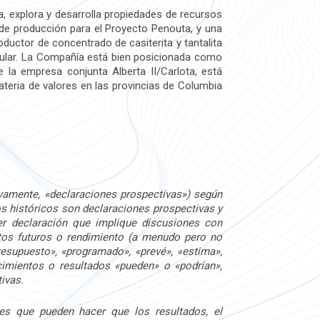
ica, explora y desarrolla propiedades de recursos
de producción para el Proyecto Penouta, y una
roductor de concentrado de casiterita y tantalita
cular. La Compañía está bien posicionada como
e la empresa conjunta Alberta II/Carlota, está
materia de valores en las provincias de Columbia
vamente, «declaraciones prospectivas») según
os históricos son declaraciones prospectivas y
er declaración que implique discusiones con
entos futuros o rendimiento (a menudo pero no
resupuesto», «programado», «prevé», «estima»,
cimientos o resultados «pueden» o «podrían»,
tivas.
res que pueden hacer que los resultados, el