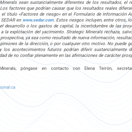
 Minerals sean sustancialmente diferentes de los resultados, el 
 Los factores que podrían causar que los resultados reales difier
 el título «Factores de riesgo» en el Formulario de Información
en SEDAR en
www.sedar.com
. Estos riesgos incluyen, entre otros, l
l desarrollo o los gastos de capital, la incertidumbre de las proy
 la explotación del yacimiento. Strategic Minerals rechaza, salvo 
n prospectiva, ya sea como resultado de nueva información, resultad
iniones de la dirección, o por cualquier otro motivo. No puede ga
y los acontecimientos futuros podrían diferir sustancialmente d
sidad de no confiar plenamente en las afirmaciones de carácter pros
inerals, póngase en contacto con Elena Terrón, secretaria
ional.ca