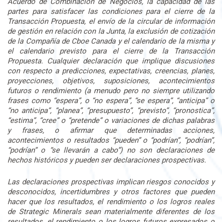
Acuerdo de Combinación de Negocios, la capacidad de las
partes para satisfacer las condiciones para el cierre de la
Transacción Propuesta, el envío de la circular de información
de gestión en relación con la Junta, la exclusión de cotización
de la Compañía de Cboe Canada y el calendario de la misma y
el calendario previsto para el cierre de la Transacción
Propuesta. Cualquier declaración que implique discusiones
con respecto a predicciones, expectativas, creencias, planes,
proyecciones, objetivos, suposiciones, acontecimientos
futuros o rendimiento (a menudo pero no siempre utilizando
frases como “espera”, o “no espera”, “se espera”, “anticipa” o
“no anticipa”, “planea”, “presupuesto”, “previsto”, “pronostica”,
“estima”, “cree” o “pretende” o variaciones de dichas palabras
y frases, o afirmar que determinadas acciones,
acontecimientos o resultados “pueden” o “podrían”, “podrían”,
“podrían” o “se llevarán a cabo”) no son declaraciones de
hechos históricos y pueden ser declaraciones prospectivas.
Las declaraciones prospectivas implican riesgos conocidos y
desconocidos, incertidumbres y otros factores que pueden
hacer que los resultados, el rendimiento o los logros reales
de Strategic Minerals sean materialmente diferentes de los
resultados, el rendimiento o los logros futuros expresados o