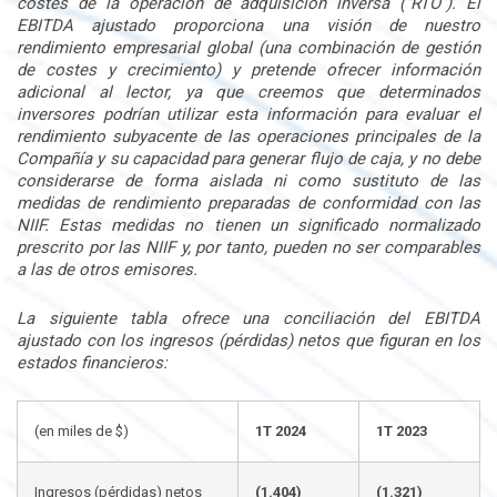
costes de la operación de adquisición inversa (“RTO”). El
EBITDA ajustado proporciona una visión de nuestro
rendimiento empresarial global (una combinación de gestión
de costes y crecimiento) y pretende ofrecer información
adicional al lector, ya que creemos que determinados
inversores podrían utilizar esta información para evaluar el
rendimiento subyacente de las operaciones principales de la
Compañía y su capacidad para generar flujo de caja, y no debe
considerarse de forma aislada ni como sustituto de las
medidas de rendimiento preparadas de conformidad con las
NIIF. Estas medidas no tienen un significado normalizado
prescrito por las NIIF y, por tanto, pueden no ser comparables
a las de otros emisores.
La siguiente tabla ofrece una conciliación del EBITDA
ajustado con los ingresos (pérdidas) netos que figuran en los
estados financieros:
(en miles de $)
1T 2024
1T 2023
Ingresos (pérdidas) netos
(1.404)
(1.321)