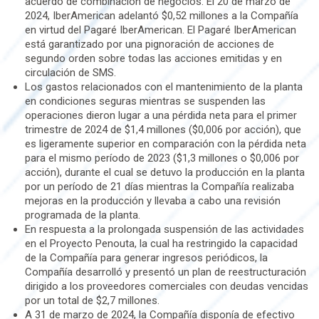
acuerdo de combinación de negocios. El 20 de marzo de
2024, IberAmerican adelantó $0,52 millones a la Compañía
en virtud del Pagaré IberAmerican. El Pagaré IberAmerican
está garantizado por una pignoración de acciones de
segundo orden sobre todas las acciones emitidas y en
circulación de SMS.
Los gastos relacionados con el mantenimiento de la planta
en condiciones seguras mientras se suspenden las
operaciones dieron lugar a una pérdida neta para el primer
trimestre de 2024 de $1,4 millones ($0,006 por acción), que
es ligeramente superior en comparación con la pérdida neta
para el mismo período de 2023 ($1,3 millones o $0,006 por
acción), durante el cual se detuvo la producción en la planta
por un período de 21 días mientras la Compañía realizaba
mejoras en la producción y llevaba a cabo una revisión
programada de la planta.
En respuesta a la prolongada suspensión de las actividades
en el Proyecto Penouta, la cual ha restringido la capacidad
de la Compañía para generar ingresos periódicos, la
Compañía desarrolló y presentó un plan de reestructuración
dirigido a los proveedores comerciales con deudas vencidas
por un total de $2,7 millones.
A 31 de marzo de 2024, la Compañía disponía de efectivo