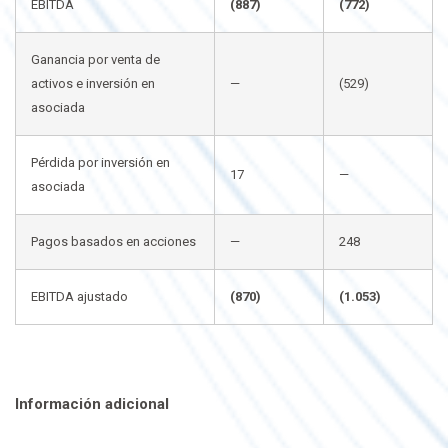
EBITDA
(887)
(772)
Ganancia por venta de
activos e inversión en
—
(529)
asociada
Pérdida por inversión en
17
—
asociada
Pagos basados en acciones
—
248
EBITDA ajustado
(870)
(1.053)
Información adicional