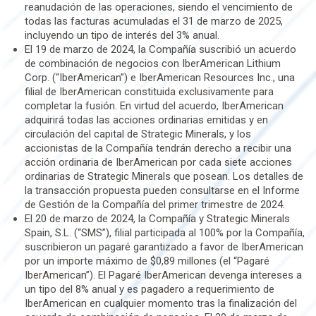
reanudación de las operaciones, siendo el vencimiento de
todas las facturas acumuladas el 31 de marzo de 2025,
incluyendo un tipo de interés del 3% anual.
El 19 de marzo de 2024, la Compañía suscribió un acuerdo
de combinación de negocios con IberAmerican Lithium
Corp. (“IberAmerican”) e IberAmerican Resources Inc., una
filial de IberAmerican constituida exclusivamente para
completar la fusión. En virtud del acuerdo, IberAmerican
adquirirá todas las acciones ordinarias emitidas y en
circulación del capital de Strategic Minerals, y los
accionistas de la Compañía tendrán derecho a recibir una
acción ordinaria de IberAmerican por cada siete acciones
ordinarias de Strategic Minerals que posean. Los detalles de
la transacción propuesta pueden consultarse en el Informe
de Gestión de la Compañía del primer trimestre de 2024.
El 20 de marzo de 2024, la Compañía y Strategic Minerals
Spain, S.L. (“SMS”), filial participada al 100% por la Compañía,
suscribieron un pagaré garantizado a favor de IberAmerican
por un importe máximo de $0,89 millones (el “Pagaré
IberAmerican”). El Pagaré IberAmerican devenga intereses a
un tipo del 8% anual y es pagadero a requerimiento de
IberAmerican en cualquier momento tras la finalización del