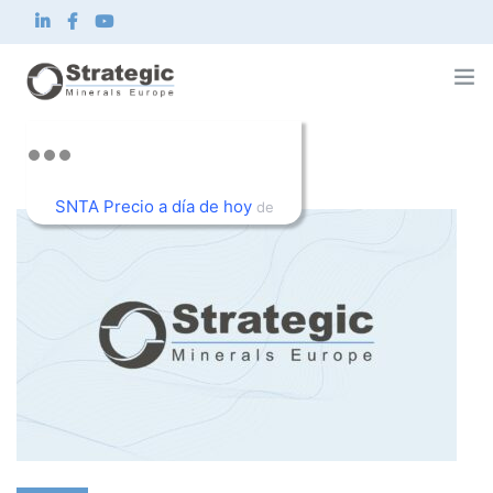
Strategic Minerals Europe Corp.
Sobre nosotros
SNTA Precio a día de hoy
Qué hacemos
de
Innovación
TradingView
Sostenibilidad
Noticias e inversionistas
Contacto
ES