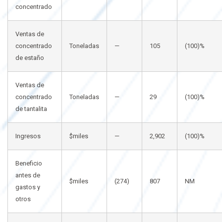
concentrado
Ventas de
concentrado
Toneladas
—
105
(100)%
de estaño
Ventas de
concentrado
Toneladas
—
29
(100)%
de tantalita
Ingresos
$miles
—
2,902
(100)%
Beneficio
antes de
$miles
(274)
807
NM
gastos y
otros