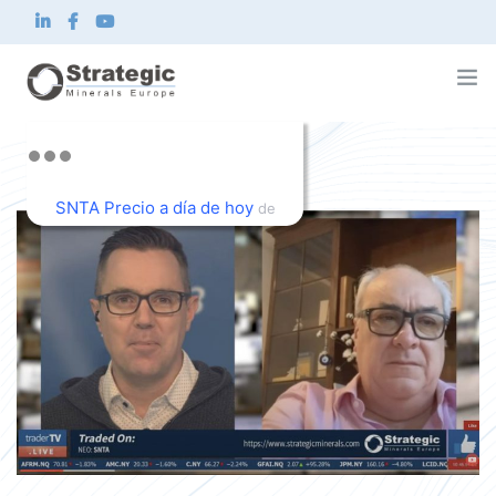
Strategic Minerals Europe Corp.
Sobre nosotros
SNTA Precio a día de hoy
Qué hacemos
de
Innovación
TradingView
Sostenibilidad
Noticias e inversionistas
Contacto
ES